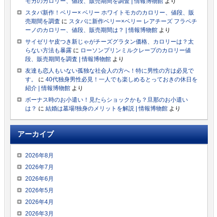
モカのカロリー、値段、販売期間を調査 | 情報博物館
より
スタバ新作！ベリー× ベリー ホワイトモカのカロリー、値段、販
売期間を調査
に
スタバに新作ベリー×ベリー レアチーズ フラペチ
ーノのカロリー、値段、販売期間は？ | 情報博物館
より
サイゼリヤ皮つき新じゃがチーズグラタン価格、カロリーは？太
らない方法も暴露
に
ローソンプリンミルクレープのカロリー値
段、販売期間を調査 | 情報博物館
より
友達も恋人もいない孤独な社会人の方へ！特に男性の方は必見で
す。
に
40代独身男性必見！一人でも楽しめるとっておきの休日を
紹介 | 情報博物館
より
ボーナス時のお小遣い！見たらショックかも？旦那のお小遣い
は？
に
結婚は墓場!独身のメリットを解説 | 情報博物館
より
アーカイブ
2026年8月
2026年7月
2026年6月
2026年5月
2026年4月
2026年3月