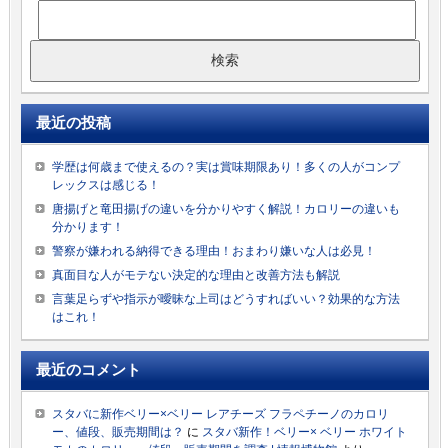
最近の投稿
学歴は何歳まで使えるの？実は賞味期限あり！多くの人がコンプ
レックスは感じる！
唐揚げと竜田揚げの違いを分かりやすく解説！カロリーの違いも
分かります！
警察が嫌われる納得できる理由！おまわり嫌いな人は必見！
真面目な人がモテない決定的な理由と改善方法も解説
言葉足らずや指示が曖昧な上司はどうすればいい？効果的な方法
はこれ！
最近のコメント
スタバに新作ベリー×ベリー レアチーズ フラペチーノのカロリ
ー、値段、販売期間は？
に
スタバ新作！ベリー× ベリー ホワイト