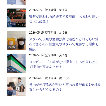
その他
2026.07.07
読了時間：約 6分
警察が嫌われる納得できる理由！おまわり嫌い
な人は必見！
その他
2026.05.15
読了時間：約 9分
スタバで長居や勉強は実は迷惑？どれくらい滞
在できるの？注意点やスタバで勉強する理由も
その他
解説
2026.04.14
読了時間：約 6分
コンビニにゴミ箱がない理由！しっかりしとし
て理由が実はあった！
その他
2026.04.01
読了時間：約 10分
鼻毛が伸びるのが早いと言われる理由＆1か月放
置したらどうなるの？
その他